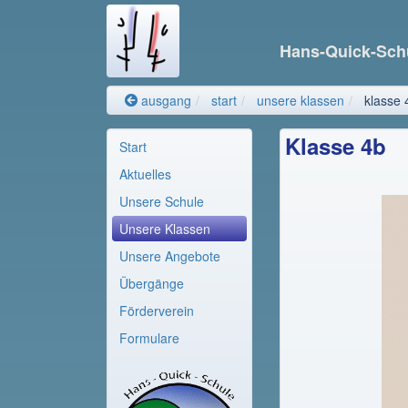
Hans-Quick-Sch
ausgang
start
unsere klassen
klasse 
Klasse 4b
Start
Aktuelles
Unsere Schule
Unsere Klassen
Unsere Angebote
Übergänge
Förderverein
Formulare