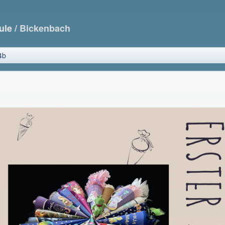
ule
/ Bickenbach
4b