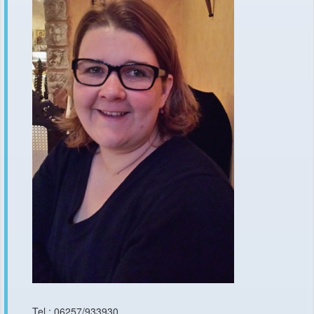
Tel.: 06257/933930